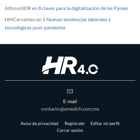
AlfonsoSDR
en
8 claves para la digitalización de las Pymes
HMCervantes
en
5 Nuevas tendencias laborales y
tecnológicas post-pandemia
E-mail
contacto@amedirh.com.mx
Aviso de privacidad
Regístrate
Editar mi perfil
Cerrar sesión