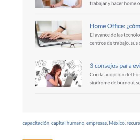
trabajar y hacer home 
Home Office: ¿cóm
El avance de las tecnol
centros de trabajo, sus
3 consejos para ev
Con la adopción del hom
síndrome de burnout s
capacitación
,
capital humano
,
empresas
,
México
,
recur