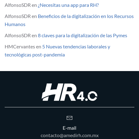
AlfonsoSDR
en
¿Necesitas una app para RH?
AlfonsoSDR
en
Beneficios de la digitalización en los Recursos
Humanos
AlfonsoSDR
en
8 claves para la digitalización de las Pymes
HMCervantes
en
5 Nuevas tendencias laborales y
tecnológicas post-pandemia
E-mail
contacto@amedirh.com.mx