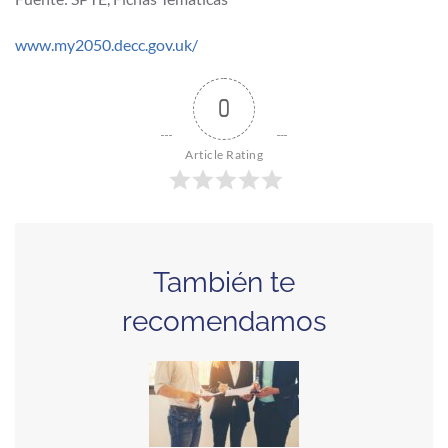
www.my2050.decc.gov.uk/
0
Article Rating
También te
recomendamos