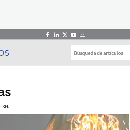
os
as
en RH
.