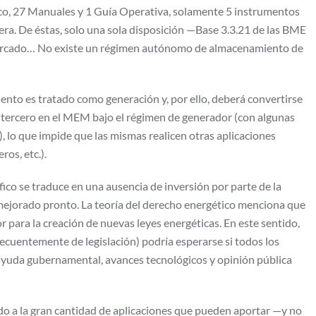
ico, 27 Manuales y 1 Guía Operativa, solamente 5 instrumentos
ra. De éstas, solo una sola disposición —Base 3.3.21 de las BME
mercado… No existe un régimen autónomo de almacenamiento de
nto es tratado como generación y, por ello, deberá convertirse
 tercero en el MEM bajo el régimen de generador (con algunas
), lo que impide que las mismas realicen otras aplicaciones
ros, etc.).
co se traduce en una ausencia de inversión por parte de la
r mejorado pronto. La teoría del derecho energético menciona que
or para la creación de nuevas leyes energéticas. En este sentido,
cuentemente de legislación) podría esperarse si todos los
 ayuda gubernamental, avances tecnológicos y opinión pública
do a la gran cantidad de aplicaciones que pueden aportar —y no