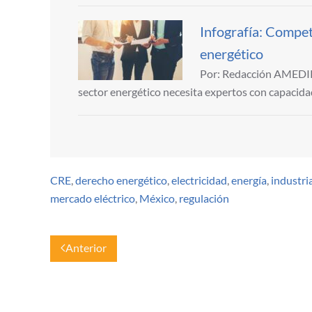
Infografía: Compet
energético
Por: Redacción AMEDIRH 
sector energético necesita expertos con capacid
CRE
,
derecho energético
,
electricidad
,
energía
,
industria
mercado eléctrico
,
México
,
regulación
Anterior