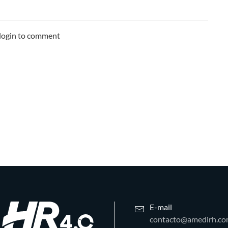
 login to comment
E-mail
contacto@amedirh.c