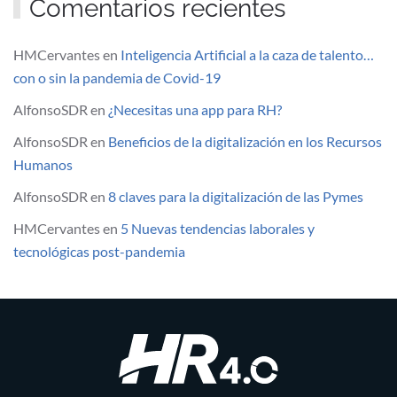
Comentarios recientes
HMCervantes
en
Inteligencia Artificial a la caza de talento…
con o sin la pandemia de Covid-19
AlfonsoSDR
en
¿Necesitas una app para RH?
AlfonsoSDR
en
Beneficios de la digitalización en los Recursos
Humanos
AlfonsoSDR
en
8 claves para la digitalización de las Pymes
HMCervantes
en
5 Nuevas tendencias laborales y
tecnológicas post-pandemia