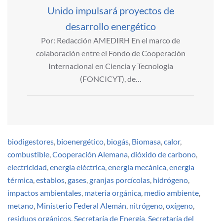
Unido impulsará proyectos de
desarrollo energético
Por: Redacción AMEDIRH En el marco de
colaboración entre el Fondo de Cooperación
Internacional en Ciencia y Tecnología
(FONCICYT), de…
biodigestores
,
bioenergético
,
biogás
,
Biomasa
,
calor
,
combustible
,
Cooperación Alemana
,
dióxido de carbono
,
electricidad
,
energía eléctrica
,
energía mecánica
,
energía
térmica
,
establos
,
gases
,
granjas porcícolas
,
hidrógeno
,
impactos ambientales
,
materia orgánica
,
medio ambiente
,
metano
,
Ministerio Federal Alemán
,
nitrógeno
,
oxígeno
,
residuos orgánicos
,
Secretaría de Energía
,
Secretaría del