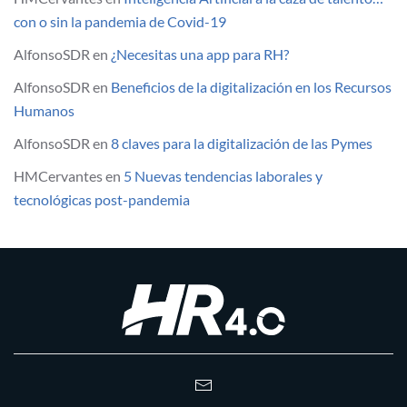
con o sin la pandemia de Covid-19
AlfonsoSDR
en
¿Necesitas una app para RH?
AlfonsoSDR
en
Beneficios de la digitalización en los Recursos
Humanos
AlfonsoSDR
en
8 claves para la digitalización de las Pymes
HMCervantes
en
5 Nuevas tendencias laborales y
tecnológicas post-pandemia