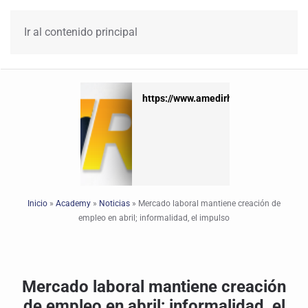
Ir al contenido principal
https://www.amedirh.com.mx
https://www.amedirh.com.mx
Inicio
»
Academy
»
Noticias
»
Mercado laboral mantiene creación de
empleo en abril; informalidad, el impulso
Mercado laboral mantiene creación
de empleo en abril; informalidad, el