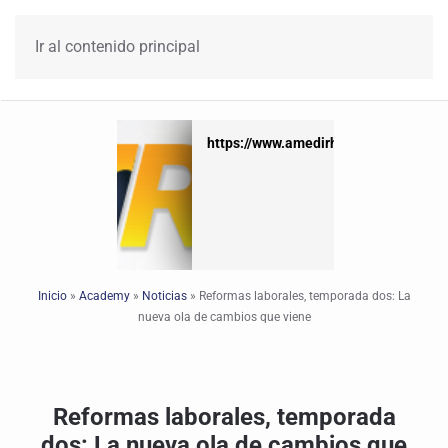
Ir al contenido principal
https://www.amedirh.com.mx
https://www.amedirh.com.mx
Inicio
»
Academy
»
Noticias
»
Reformas laborales, temporada dos: La
nueva ola de cambios que viene
Reformas laborales, temporada
dos: La nueva ola de cambios que