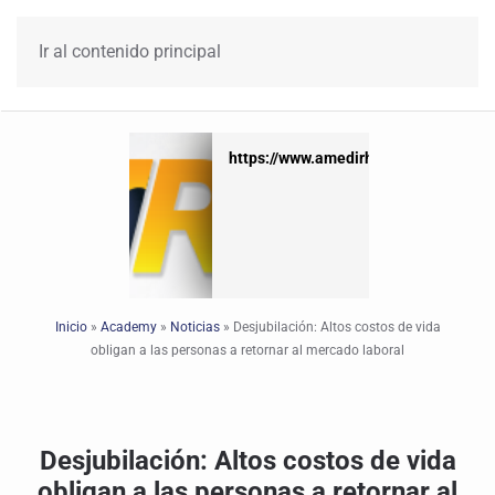
Ir al contenido principal
https://www.amedirh.com.mx
https://www.amedirh.com.mx
Inicio
»
Academy
»
Noticias
»
Desjubilación: Altos costos de vida
obligan a las personas a retornar al mercado laboral
Desjubilación: Altos costos de vida
obligan a las personas a retornar al