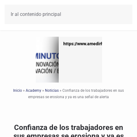
Ir al contenido principal
https://www.amedirh.com.mx
https://www.amedirh.com.mx
Inicio
»
Academy
»
Noticias
»
Confianza de los trabajadores en sus
empresas se erosiona y ya es una señal de alerta
Confianza de los trabajadores en
sus empresas se erosiona y ya es