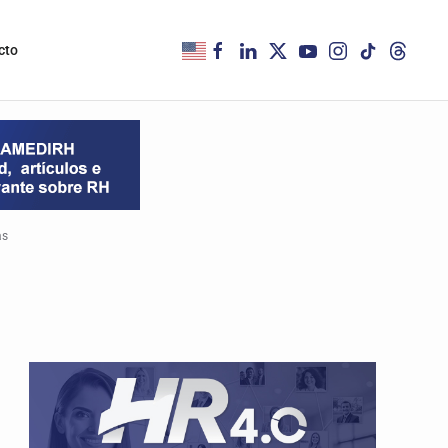
cto
as