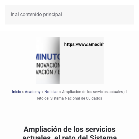
Ir al contenido principal
https://www.amedirh.com.mx
https://www.amedirh.com.mx
Inicio
»
Academy
»
Noticias
»
Ampliación de los servicios actuales, el
reto del Sistema Nacional de Cuidados
Ampliación de los servicios
actuales, el reto del Sistema