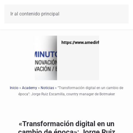
Ir al contenido principal
https://www.amedirh.com.mx
https://www.amedirh.com.mx
Inicio
»
Academy
»
Noticias
»
“Transformación digital en un cambio de
época”: Jorge Ruiz Escamilla, country manager de Botmaker
«Transformación digital en un
cambio de época»: Jorge Ruiz