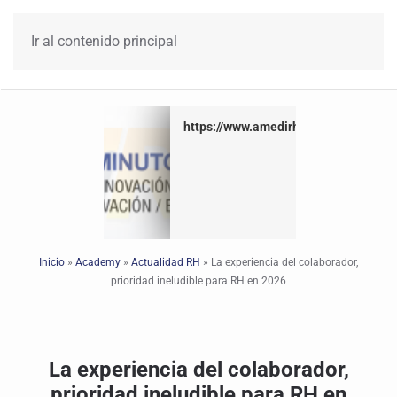
Ir al contenido principal
https://www.amedirh.com.mx
https://www.amedirh.com.mx
Inicio
»
Academy
»
Actualidad RH
»
La experiencia del colaborador,
prioridad ineludible para RH en 2026
La experiencia del colaborador,
prioridad ineludible para RH en