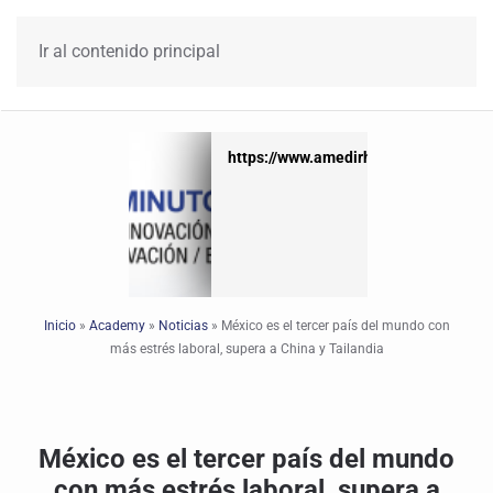
Ir al contenido principal
https://www.amedirh.com.mx
https://www.amedirh.com.mx
Inicio
»
Academy
»
Noticias
»
México es el tercer país del mundo con
más estrés laboral, supera a China y Tailandia
México es el tercer país del mundo
con más estrés laboral, supera a