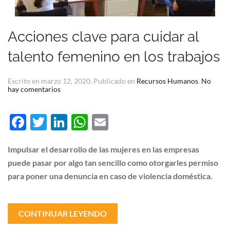
Acciones clave para cuidar al
talento femenino en los trabajos
Escrito en
marzo 12, 2020
. Publicado en
Recursos Humanos
.
No
en
hay comentarios
Acciones
clave
para
Facebook
Twitter
LinkedIn
WhatsApp
Email
cuidar
al
talento
femenino
Impulsar el desarrollo de las mujeres en las empresas
en
puede pasar por algo tan sencillo como otorgarles permiso
los
trabajos
para poner una denuncia en caso de violencia doméstica.
CONTINUAR LEYENDO