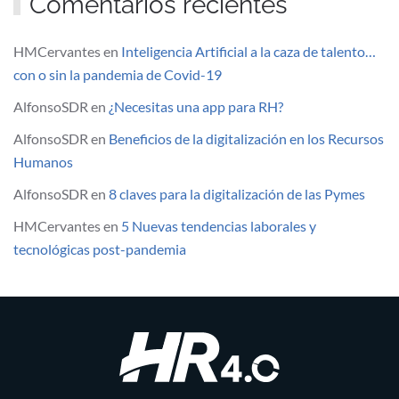
Comentarios recientes
HMCervantes
en
Inteligencia Artificial a la caza de talento…
con o sin la pandemia de Covid-19
AlfonsoSDR
en
¿Necesitas una app para RH?
AlfonsoSDR
en
Beneficios de la digitalización en los Recursos
Humanos
AlfonsoSDR
en
8 claves para la digitalización de las Pymes
HMCervantes
en
5 Nuevas tendencias laborales y
tecnológicas post-pandemia