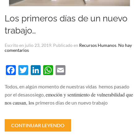
Los primeros días de un nuevo
trabajo…
Escrito en
julio 23, 2019
. Publicado en
Recursos Humanos
.
No hay
en
comentarios
Los
primeros
días
Facebook
Twitter
LinkedIn
WhatsApp
Email
de
un
nuevo
trabajo…
Todos, en algún momento de nuestras vidas hemos pasado
emoción y sentimiento de vulnerabilidad que
por el desasosiego,
nos causan, los
primeros días de un nuevo trabajo
CONTINUAR LEYENDO