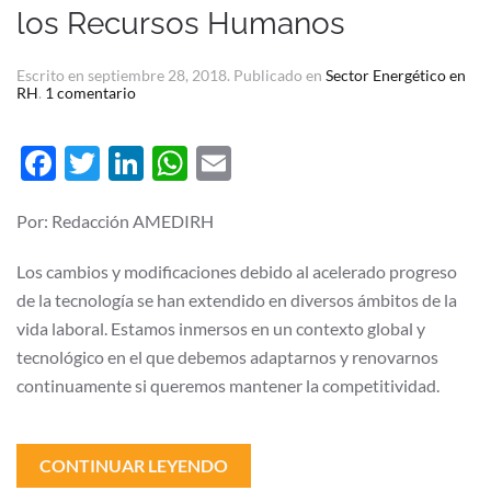
los Recursos Humanos
Escrito en
septiembre 28, 2018
. Publicado en
Sector Energético en
en
RH
.
1 comentario
Beneficios
de
la
Facebook
Twitter
LinkedIn
WhatsApp
Email
digitalización
en
los
Recursos
Por: Redacción AMEDIRH
Humanos
Los cambios y modificaciones debido al acelerado progreso
de la tecnología se han extendido en diversos ámbitos de la
vida laboral. Estamos inmersos en un contexto global y
tecnológico en el que debemos adaptarnos y renovarnos
continuamente si queremos mantener la competitividad.
CONTINUAR LEYENDO