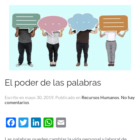
El poder de las palabras
Escrito en
mayo 30, 2019
. Publicado en
Recursos Humanos
.
No hay
en
comentarios
El
poder
de
Facebook
Twitter
LinkedIn
WhatsApp
Email
las
palabras
Las palabras pueden cambiar la vida personal y laboral de