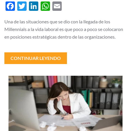
jefe
Facebook
Twitter
LinkedIn
WhatsApp
Email
es
de
la
edad
Una de las situaciones que se dio con la llegada de los
de
Millennials a la vida laboral es que poco a poco se colocaron
mi
hijo
en posiciones estratégicas dentro de las organizaciones.
CONTINUAR LEYENDO