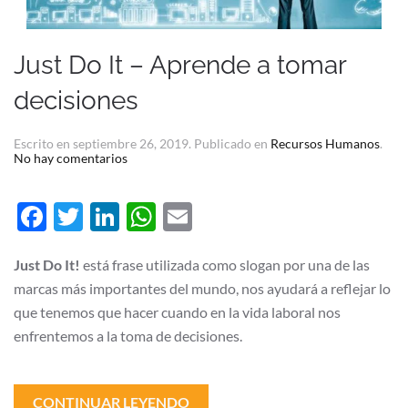
Just Do It – Aprende a tomar
decisiones
Escrito en
septiembre 26, 2019
. Publicado en
Recursos Humanos
.
en
No hay comentarios
Just
Do
It
Facebook
Twitter
LinkedIn
WhatsApp
Email
–
Aprende
a
tomar
Just Do It!
está frase utilizada como slogan por una de las
decisiones
marcas más importantes del mundo, nos ayudará a reflejar lo
que tenemos que hacer cuando en la vida laboral nos
enfrentemos a la toma de decisiones.
CONTINUAR LEYENDO