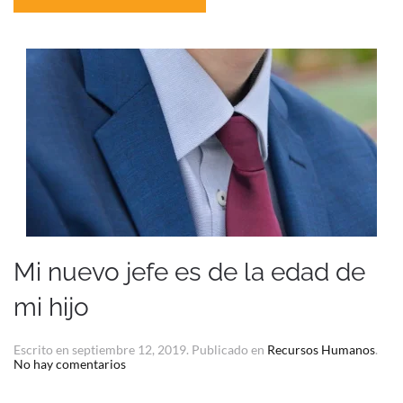
Mi nuevo jefe es de la edad de
mi hijo
Escrito en
septiembre 12, 2019
. Publicado en
Recursos Humanos
.
en
No hay comentarios
Mi
nuevo