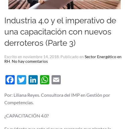
Industria 4.0 y el imperativo de
una capacitación con nuevos
derroteros (Parte 3)
Escrito en
noviembre 14, 2018
. Publicado en
Sector Energético en
en
RH
.
No hay comentarios
Industria
4.0
y
Facebook
Twitter
LinkedIn
WhatsApp
Email
el
imperativo
de
una
Por: Liliana Reyes. Consultora del IMP en Gestión por
capacitación
Competencias.
con
nuevos
derroteros
¿CAPACITACIÓN 4.0?
(Parte
3)
Es evidente que ante el nuevo escenario que plantea la