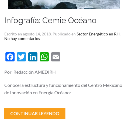
Infografía: Cemie Océano
Escrito en
agosto 14, 2018
. Publicado en
Sector Energético en RH
.
en
No hay comentarios
Infografía:
Cemie
Océano
Facebook
Twitter
LinkedIn
WhatsApp
Email
Por: Redacción AMEDIRH
Conoce la estructura y funcionamiento del Centro Mexicano
de Innovación en Energía Océano:
CONTINUAR LEYENDO