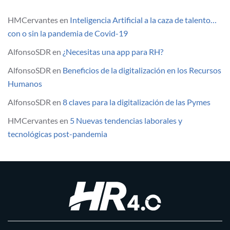
HMCervantes
en
Inteligencia Artificial a la caza de talento…
con o sin la pandemia de Covid-19
AlfonsoSDR
en
¿Necesitas una app para RH?
AlfonsoSDR
en
Beneficios de la digitalización en los Recursos
Humanos
AlfonsoSDR
en
8 claves para la digitalización de las Pymes
HMCervantes
en
5 Nuevas tendencias laborales y
tecnológicas post-pandemia