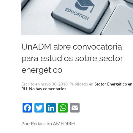
UnADM abre convocatoria
para estudios sobre sector
energético
Escrito en
mayo 30, 2018
. Publicado en
Sector Energético en
en
RH
.
No hay comentarios
UnADM
abre
convocatoria
Facebook
Twitter
LinkedIn
WhatsApp
Email
para
estudios
sobre
sector
Por: Redacción AMEDIRH
energético