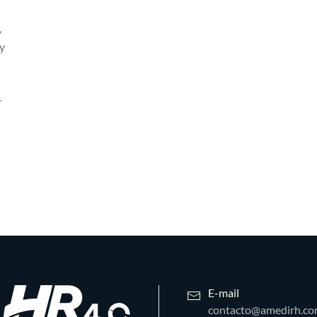
,
 y
r
E-mail
contacto@amedirh.c