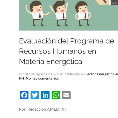
Evaluación del Programa de
Recursos Humanos en
Materia Energética
Escrito en
agosto 20, 2018
. Publicado en
Sector Energético e
en
RH
.
No hay comentarios
Evaluación
del
Programa
Facebook
Twitter
LinkedIn
WhatsApp
Email
de
Recursos
Humanos
en
Por: Redacción AMEDIRH
Materia
Energética