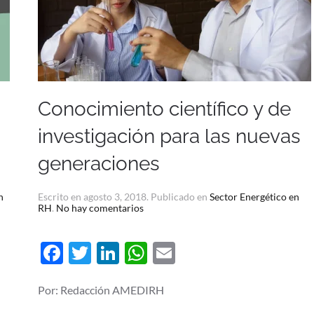
Conocimiento científico y de
investigación para las nuevas
generaciones
n
Escrito en
agosto 3, 2018
. Publicado en
Sector Energético en
en
RH
.
No hay comentarios
Conocimiento
científico
y
Facebook
Twitter
LinkedIn
WhatsApp
Email
de
investigación
para
las
Por: Redacción AMEDIRH
nuevas
generaciones