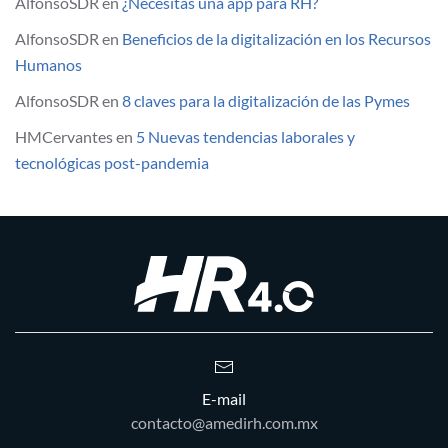
AlfonsoSDR
en
¿Necesitas una app para RH?
AlfonsoSDR
en
Beneficios de la digitalización en los Recursos
Humanos
AlfonsoSDR
en
8 claves para la digitalización de las Pymes
HMCervantes
en
5 Nuevas tendencias laborales y
tecnológicas post-pandemia
E-mail
contacto@amedirh.com.mx