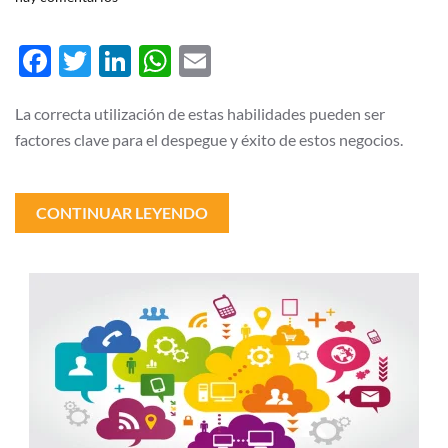
Soft
Skills,
reflejo
Facebook
Twitter
LinkedIn
WhatsApp
Email
de
personalidad
y
giro
La correcta utilización de estas habilidades pueden ser
de
factores clave para el despegue y éxito de estos negocios.
Pymes:
Eduardo
Graniello
Pérez
CONTINUAR LEYENDO