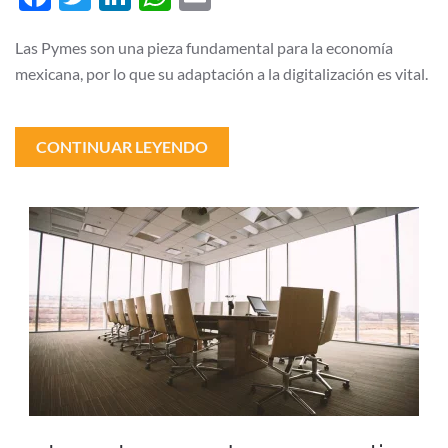
digitalización
de
las
Las Pymes son una pieza fundamental para la economía
Pymes
mexicana, por lo que su adaptación a la digitalización es vital.
CONTINUAR LEYENDO