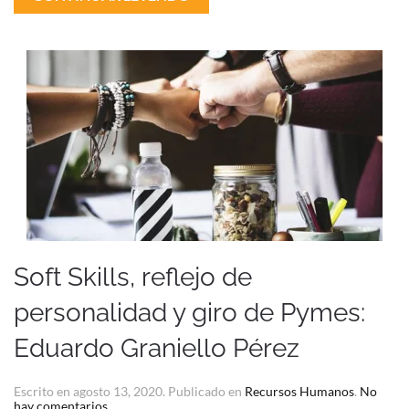
Soft Skills, reflejo de
personalidad y giro de Pymes:
Eduardo Graniello Pérez
Escrito en
agosto 13, 2020
. Publicado en
Recursos Humanos
.
No
en
hay comentarios