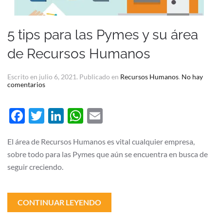
5 tips para las Pymes y su área
de Recursos Humanos
Escrito en
julio 6, 2021
. Publicado en
Recursos Humanos
.
No hay
en
comentarios
5
tips
para
Facebook
Twitter
LinkedIn
WhatsApp
Email
las
Pymes
y
su
El área de Recursos Humanos es vital cualquier empresa,
área
sobre todo para las Pymes que aún se encuentra en busca de
de
Recursos
seguir creciendo.
Humanos
CONTINUAR LEYENDO