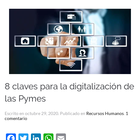
8 claves para la digitalización de
las Pymes
Escrito en
octubre 29, 2020
. Publicado en
Recursos Humanos
.
1
en
comentario
8
claves
para
Facebook
Twitter
LinkedIn
WhatsApp
Email
la