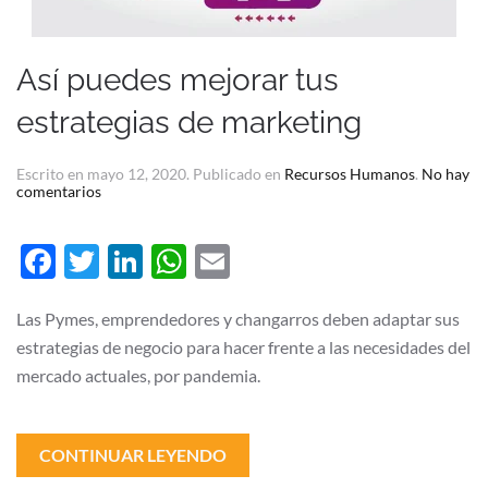
Así puedes mejorar tus
estrategias de marketing
Escrito en
mayo 12, 2020
. Publicado en
Recursos Humanos
.
No hay
en
comentarios
Así
puedes
mejorar
Facebook
Twitter
LinkedIn
WhatsApp
Email
tus
estrategias
de
marketing
Las Pymes, emprendedores y changarros deben adaptar sus
estrategias de negocio para hacer frente a las necesidades del
mercado actuales, por pandemia.
CONTINUAR LEYENDO