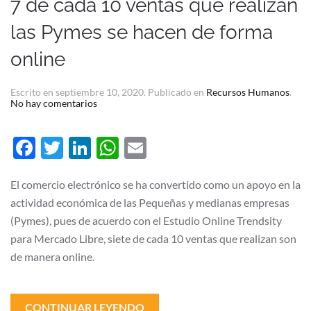
7 de cada 10 ventas que realizan
las Pymes se hacen de forma
online
Escrito en
septiembre 10, 2020
. Publicado en
Recursos Humanos
.
en
No hay comentarios
7
de
cada
Facebook
Twitter
LinkedIn
WhatsApp
Email
10
ventas
que
realizan
El comercio electrónico se ha convertido como un apoyo en la
las
actividad económica de las Pequeñas y medianas empresas
Pymes
se
(Pymes), pues de acuerdo con el Estudio Online Trendsity
hacen
de
para Mercado Libre, siete de cada 10 ventas que realizan son
forma
de manera online.
online
CONTINUAR LEYENDO