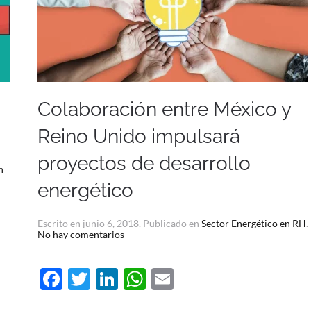
Colaboración entre México y
Reino Unido impulsará
proyectos de desarrollo
n
energético
Escrito en
junio 6, 2018
. Publicado en
Sector Energético en RH
.
en
No hay comentarios
Colaboración
entre
México
Facebook
Twitter
LinkedIn
WhatsApp
Email
y
Reino
Unido