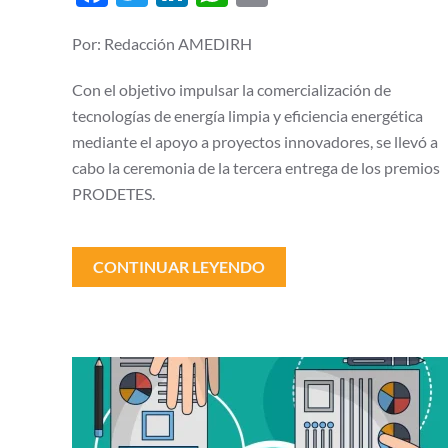
Energía
las
mejores
Por: Redacción AMEDIRH
propuestas
tecnológicas
para
Con el objetivo impulsar la comercialización de
el
tecnologías de energía limpia y eficiencia energética
desarrollo
sustentable
mediante el apoyo a proyectos innovadores, se llevó a
de
México
cabo la ceremonia de la tercera entrega de los premios
PRODETES.
CONTINUAR LEYENDO