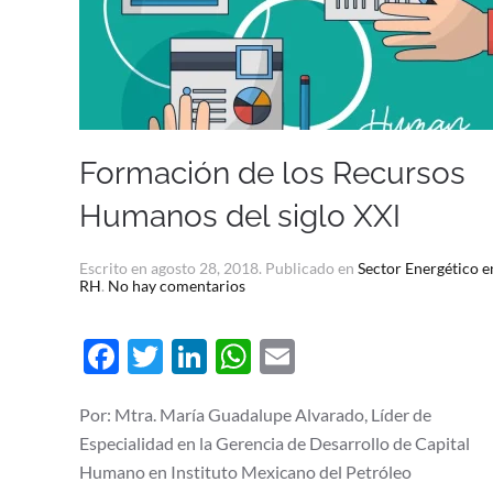
Formación de los Recursos
Humanos del siglo XXI
Escrito en
agosto 28, 2018
. Publicado en
Sector Energético e
en
RH
.
No hay comentarios
Formación
de
los
Facebook
Twitter
LinkedIn
WhatsApp
Email
Recursos
Humanos
del
siglo
Por: Mtra. María Guadalupe Alvarado, Líder de
XXI
Especialidad en la Gerencia de Desarrollo de Capital
Humano en Instituto Mexicano del Petróleo