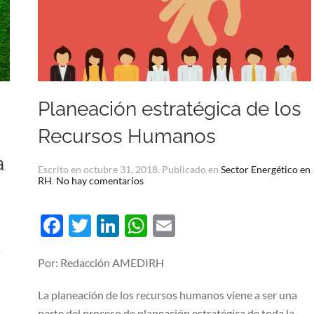
Planeación estratégica de los
Recursos Humanos
a
Escrito en
octubre 31, 2018
. Publicado en
Sector Energético en
en
RH
.
No hay comentarios
Planeación
estratégica
de
Facebook
Twitter
LinkedIn
WhatsApp
Email
los
Recursos
Humanos
o
Por: Redacción AMEDIRH
La planeación de los recursos humanos viene a ser una
parte del proceso de planeación estratégica de toda la