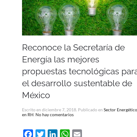
Reconoce la Secretaría de
Energía las mejores
propuestas tecnológicas par
el desarrollo sustentable de
México
Escrito en
diciembre 7, 2018
. Publicado en
Sector Energétic
en
en RH
.
No hay comentarios
Reconoce
la
Secretaría
Facebook
Twitter
LinkedIn
WhatsApp
Email
de