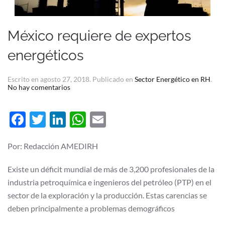
México requiere de expertos
energéticos
Escrito en
agosto 27, 2018
. Publicado en
Sector Energético en RH
.
en
No hay comentarios
México
requiere
de
Facebook
Twitter
LinkedIn
WhatsApp
Email
expertos
energéticos
Por: Redacción AMEDIRH
Existe un déficit mundial de más de 3,200 profesionales de la
industria petroquímica e ingenieros del petróleo (PTP) en el
sector de la exploración y la producción. Estas carencias se
deben principalmente a problemas demográficos