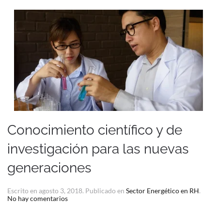
Conocimiento científico y de
investigación para las nuevas
generaciones
Escrito en
agosto 3, 2018
. Publicado en
Sector Energético en RH
.
en
No hay comentarios
Conocimiento
científico