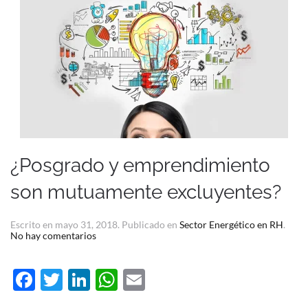
¿Posgrado y emprendimiento
son mutuamente excluyentes?
Escrito en
mayo 31, 2018
. Publicado en
Sector Energético en RH
.
en
No hay comentarios
¿Posgrado
y
emprendimiento
Facebook
Twitter
LinkedIn
WhatsApp
Email
son
mutuamente
excluyentes?