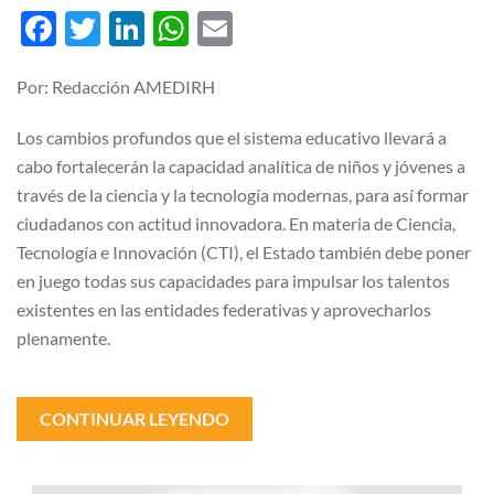
y
Facebook
Twitter
LinkedIn
WhatsApp
Email
de
investigación
para
las
Por: Redacción AMEDIRH
nuevas
generaciones
Los cambios profundos que el sistema educativo llevará a
cabo fortalecerán la capacidad analítica de niños y jóvenes a
través de la ciencia y la tecnología modernas, para así formar
ciudadanos con actitud innovadora. En materia de Ciencia,
Tecnología e Innovación (CTI), el Estado también debe poner
en juego todas sus capacidades para impulsar los talentos
existentes en las entidades federativas y aprovecharlos
plenamente.
CONTINUAR LEYENDO