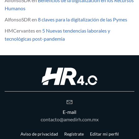
AlfonsoSDR
en
Beneficios de la digitalización en los Recursos
Humanos
AlfonsoSDR
en
8 claves para la digitalización de las Pymes
HMCervantes
en
5 Nuevas tendencias laborales y
tecnológicas post-pandemia
E-mail
contacto@amedirh.com.mx
Aviso de privacidad
Regístrate
Editar mi perfil