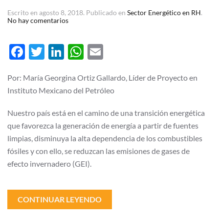
Escrito en
agosto 8, 2018
. Publicado en
Sector Energético en RH
.
en
No hay comentarios
Necesidades
de
Recursos
Facebook
Twitter
LinkedIn
WhatsApp
Email
Humanos
en
la
Industria
Por: María Georgina Ortiz Gallardo, Líder de Proyecto en
de
Instituto Mexicano del Petróleo
Energía
Renovable
Nuestro país está en el camino de una transición energética
que favorezca la generación de energía a partir de fuentes
limpias, disminuya la alta dependencia de los combustibles
fósiles y con ello, se reduzcan las emisiones de gases de
efecto invernadero (GEI).
CONTINUAR LEYENDO