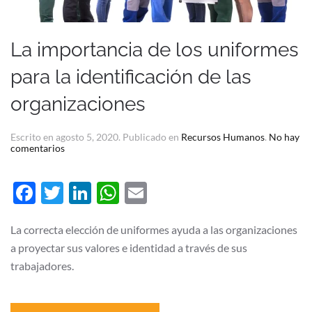
La importancia de los uniformes
para la identificación de las
organizaciones
Escrito en
agosto 5, 2020
. Publicado en
Recursos Humanos
.
No hay
en
comentarios
La
importancia
de
Facebook
Twitter
LinkedIn
WhatsApp
Email
los
uniformes
para
la
La correcta elección de uniformes ayuda a las organizaciones
identificación
a proyectar sus valores e identidad a través de sus
de
las
trabajadores.
organizaciones