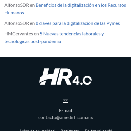
AlfonsoSDR
en
Beneficios de la digitalización en los Recursos
Humanos
AlfonsoSDR
en
8 claves para la digitalización de las Pymes
HMCervantes
en
5 Nuevas tendencias laborales y
tecnológicas post-pandemia
E-mail
contacto@amedirh.com.mx
Aviso de privacidad
Regístrate
Editar mi perfil