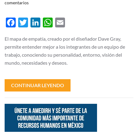
en
comentarios
¿Problemas
con
tus
Facebook
Twitter
LinkedIn
WhatsApp
Email
colaboradores?
Usa
un
mapa
El mapa de empatía, creado por el diseñador Dave Gray,
de
permite entender mejor a los integrantes de un equipo de
empatía
trabajo, conociendo su personalidad, entorno, visión del
mundo, necesidades y deseos.
CONTINUAR LEYENDO