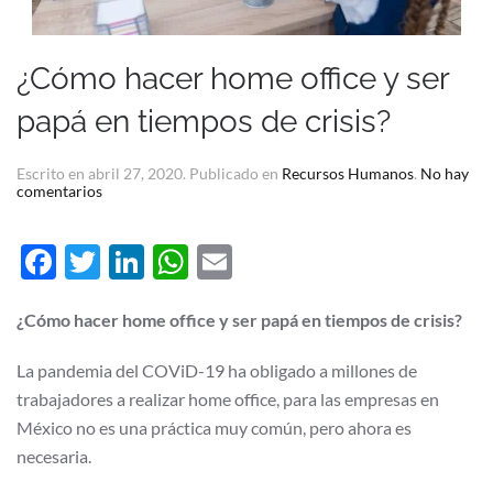
¿Cómo hacer home office y ser
papá en tiempos de crisis?
Escrito en
abril 27, 2020
. Publicado en
Recursos Humanos
.
No hay
en
comentarios
¿Cómo
hacer
home
Facebook
Twitter
LinkedIn
WhatsApp
Email
office
y
ser
papá
¿Cómo hacer home office y ser papá en tiempos de crisis?
en
tiempos
de
La pandemia del COViD-19 ha obligado a millones de
crisis?
trabajadores a realizar home office, para las empresas en
México no es una práctica muy común, pero ahora es
necesaria.