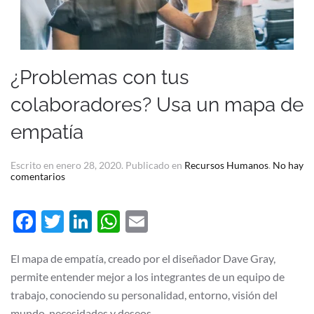
¿Problemas con tus
colaboradores? Usa un mapa de
empatía
Escrito en
enero 28, 2020
. Publicado en
Recursos Humanos
.
No hay
en
comentarios
¿Problemas
con
tus
Facebook
Twitter
LinkedIn
WhatsApp
Email
colaboradores?
Usa
un
mapa
El mapa de empatía, creado por el diseñador Dave Gray,
de
permite entender mejor a los integrantes de un equipo de
empatía
trabajo, conociendo su personalidad, entorno, visión del
mundo, necesidades y deseos.