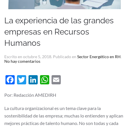
La experiencia de las grandes
empresas en Recursos
Humanos
Escrito en
octubre 5, 2018
. Publicado en
Sector Energético en RH
.
en
No hay comentarios
La
experiencia
de
Facebook
Twitter
LinkedIn
WhatsApp
Email
las
grandes
empresas
en
Por: Redacción AMEDIRH
Recursos
Humanos
La cultura organizacional es un tema clave para la
sostenibilidad de las empresa; muchas lo entienden y aplican
mejores prácticas de talento humano. No son todas y cada