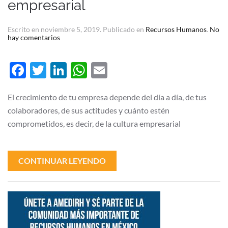
empresarial
Escrito en
noviembre 5, 2019
. Publicado en
Recursos Humanos
.
No
en
hay comentarios
Tips
para
cambiar
Facebook
Twitter
LinkedIn
WhatsApp
Email
la
cultura
empresarial
El crecimiento de tu empresa depende del día a día, de tus
colaboradores, de sus actitudes y cuánto estén
comprometidos, es decir, de la cultura empresarial
CONTINUAR LEYENDO