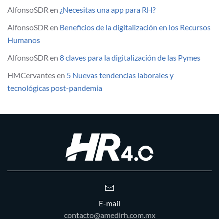
AlfonsoSDR
en
¿Necesitas una app para RH?
AlfonsoSDR
en
Beneficios de la digitalización en los Recursos
Humanos
AlfonsoSDR
en
8 claves para la digitalización de las Pymes
HMCervantes
en
5 Nuevas tendencias laborales y
tecnológicas post-pandemia
E-mail
contacto@amedirh.com.mx