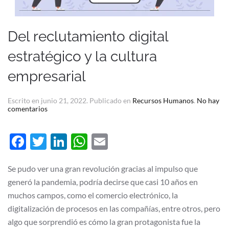
Del reclutamiento digital
estratégico y la cultura
empresarial
Escrito en
junio 21, 2022
. Publicado en
Recursos Humanos
.
No hay
en
comentarios
Del
reclutamiento
digital
Facebook
Twitter
LinkedIn
WhatsApp
Email
estratégico
y
la
cultura
Se pudo ver una gran revolución gracias al impulso que
empresarial
generó la pandemia, podría decirse que casi 10 años en
muchos campos, como el comercio electrónico, la
digitalización de procesos en las compañías, entre otros, pero
algo que sorprendió es cómo la gran protagonista fue la