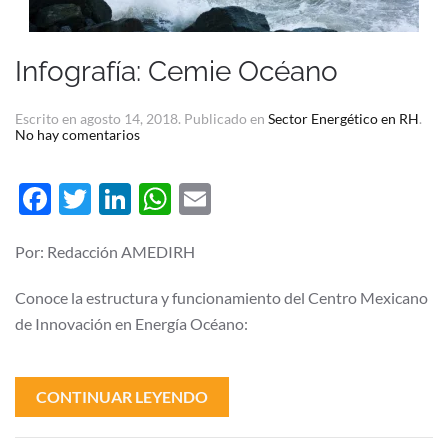
Infografía: Cemie Océano
Escrito en
agosto 14, 2018
. Publicado en
Sector Energético en RH
.
en
No hay comentarios
Infografía:
Cemie
Océano
Facebook
Twitter
LinkedIn
WhatsApp
Email
Por: Redacción AMEDIRH
Conoce la estructura y funcionamiento del Centro Mexicano
de Innovación en Energía Océano:
CONTINUAR LEYENDO