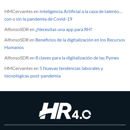
HMCervantes
en
Inteligencia Artificial a la caza de talento…
con o sin la pandemia de Covid-19
AlfonsoSDR
en
¿Necesitas una app para RH?
AlfonsoSDR
en
Beneficios de la digitalización en los Recursos
Humanos
AlfonsoSDR
en
8 claves para la digitalización de las Pymes
HMCervantes
en
5 Nuevas tendencias laborales y
tecnológicas post-pandemia