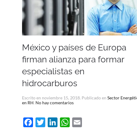
México y países de Europa
firman alianza para formar
especialistas en
hidrocarburos
Escrito en
noviembre 15, 2018
. Publicado en
Sector Energét
en
en RH
.
No hay comentarios
México
y
países
Facebook
Twitter
LinkedIn
WhatsApp
Email
de
Europa
firman
alianza