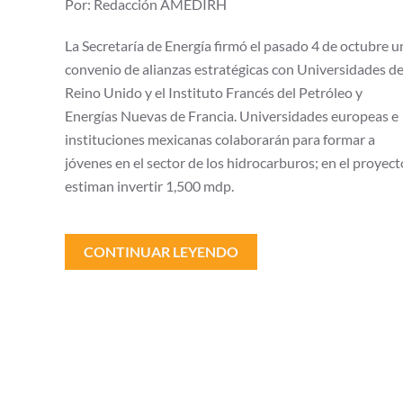
Por: Redacción AMEDIRH
para
formar
especialistas
La Secretaría de Energía firmó el pasado 4 de octubre u
en
convenio de alianzas estratégicas con Universidades d
hidrocarburos
Reino Unido y el Instituto Francés del Petróleo y
Energías Nuevas de Francia. Universidades europeas e
instituciones mexicanas colaborarán para formar a
jóvenes en el sector de los hidrocarburos; en el proyect
estiman invertir 1,500 mdp.
CONTINUAR LEYENDO