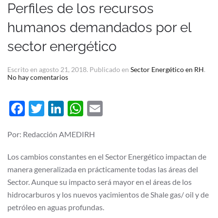
Perfiles de los recursos
humanos demandados por el
sector energético
Escrito en
agosto 21, 2018
. Publicado en
Sector Energético en RH
.
en
No hay comentarios
Perfiles
de
los
Facebook
Twitter
LinkedIn
WhatsApp
Email
recursos
humanos
demandados
por
Por: Redacción AMEDIRH
el
sector
energético
Los cambios constantes en el Sector Energético impactan de
manera generalizada en prácticamente todas las áreas del
Sector. Aunque su impacto será mayor en el áreas de los
hidrocarburos y los nuevos yacimientos de Shale gas/ oil y de
petróleo en aguas profundas.