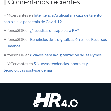
Comentarios recientes
HMCervantes
en
Inteligencia Artificial a la caza de talento…
con o sin la pandemia de Covid-19
AlfonsoSDR
en
¿Necesitas una app para RH?
AlfonsoSDR
en
Beneficios de la digitalización en los Recursos
Humanos
AlfonsoSDR
en
8 claves para la digitalización de las Pymes
HMCervantes
en
5 Nuevas tendencias laborales y
tecnológicas post-pandemia