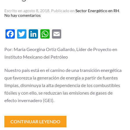
Escrito en
agosto 8, 2018
. Publicado en
Sector Energético en RH
.
en
No hay comentarios
Necesidades
de
Recursos
Facebook
Twitter
LinkedIn
WhatsApp
Email
Humanos
en
la
Industria
Por: María Georgina Ortiz Gallardo, Líder de Proyecto en
de
Instituto Mexicano del Petróleo
Energía
Renovable
Nuestro país está en el camino de una transición energética
que favorezca la generación de energía a partir de fuentes
limpias, disminuya la alta dependencia de los combustibles
fósiles y con ello, se reduzcan las emisiones de gases de
efecto invernadero (GEI).
CONTINUAR LEYENDO