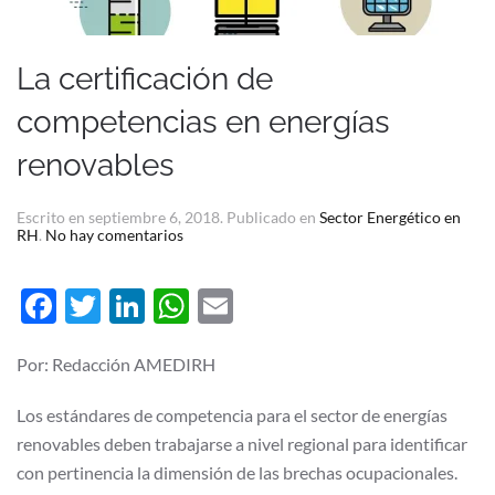
La certificación de
competencias en energías
renovables
Escrito en
septiembre 6, 2018
. Publicado en
Sector Energético en
en
RH
.
No hay comentarios
La
certificación
de
Facebook
Twitter
LinkedIn
WhatsApp
Email
competencias
en
energías
renovables
Por: Redacción AMEDIRH
Los estándares de competencia para el sector de energías
renovables deben trabajarse a nivel regional para identificar
con pertinencia la dimensión de las brechas ocupacionales.