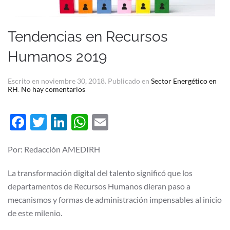
Tendencias en Recursos
Humanos 2019
Escrito en
noviembre 30, 2018
. Publicado en
Sector Energético en
en
RH
.
No hay comentarios
Tendencias
en
Recursos
Facebook
Twitter
LinkedIn
WhatsApp
Email
Humanos
2019
Por: Redacción AMEDIRH
La transformación digital del talento significó que los
departamentos de Recursos Humanos dieran paso a
mecanismos y formas de administración impensables al inicio
de este milenio.