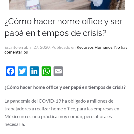
¿Cómo hacer home office y ser
papá en tiempos de crisis?
Escrito en
abril 27, 2020
. Publicado en
Recursos Humanos
.
No hay
en
comentarios
¿Cómo
hacer
home
Facebook
Twitter
LinkedIn
WhatsApp
Email
office
y
ser
papá
¿Cómo hacer home office y ser papá en tiempos de crisis?
en
tiempos
de
La pandemia del COViD-19 ha obligado a millones de
crisis?
trabajadores a realizar home office, para las empresas en
México no es una práctica muy común, pero ahora es
necesaria.