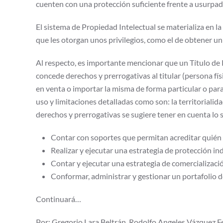
cuenten con una protección suficiente frente a usurpad
El sistema de Propiedad Intelectual se materializa en l
que les otorgan unos privilegios, como el de obtener 
Al respecto, es importante mencionar que un Título de 
concede derechos y prerrogativas al titular (persona físi
en venta o importar la misma de forma particular o par
uso y limitaciones detalladas como son: la territoriali
derechos y prerrogativas se sugiere tener en cuenta lo 
Contar con soportes que permitan acreditar quién es
Realizar y ejecutar una estrategia de protección ind
Contar y ejecutar una estrategia de comercializació
Conformar, administrar y gestionar un portafolio d
Continuará…
Por: Gregorio Lara Beltrán, Rodolfo Angeles Vázquez,