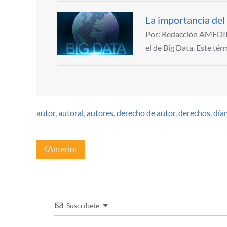
La importancia de
Por: Redacción AMEDIRH
el de Big Data. Este té
autor
,
autoral
,
autores
,
derecho de autor
,
derechos
,
día
Anterior
Suscríbete