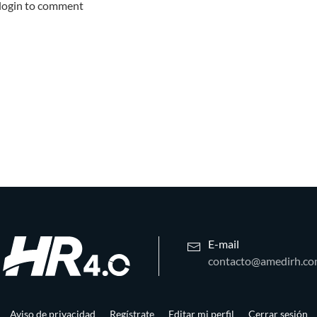
 login to comment
E-mail
contacto@amedirh.c
Aviso de privacidad
Regístrate
Editar mi perfil
Cerrar sesión