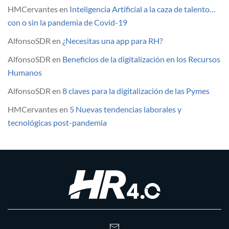
HMCervantes
en
Inteligencia Artificial a la caza de talento…
con o sin la pandemia de Covid-19
AlfonsoSDR
en
¿Necesitas una app para RH?
AlfonsoSDR
en
Beneficios de la digitalización en los Recursos
Humanos
AlfonsoSDR
en
8 claves para la digitalización de las Pymes
HMCervantes
en
5 Nuevas tendencias laborales y
tecnológicas post-pandemia