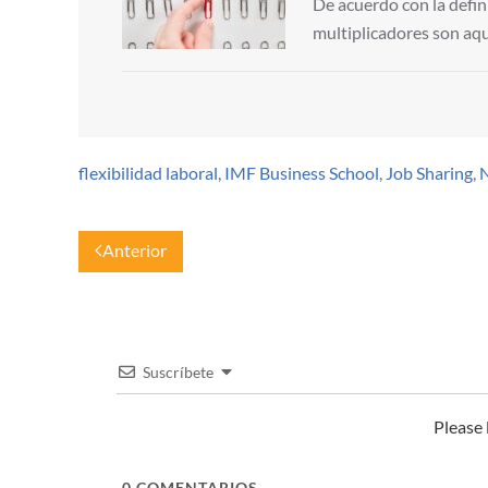
De acuerdo con la defini
multiplicadores son aqu
flexibilidad laboral
,
IMF Business School
,
Job Sharing
,
N
Anterior
Suscríbete
Please
0
COMENTARIOS