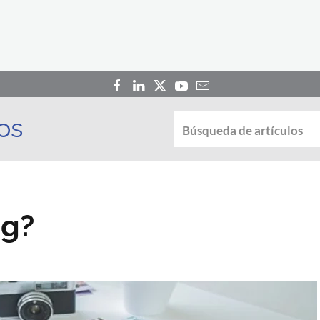
os
ng?