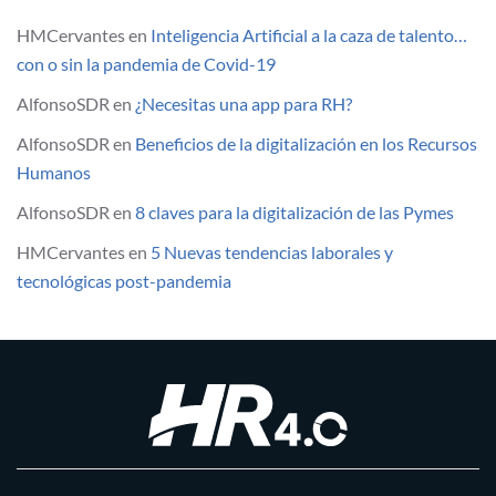
HMCervantes
en
Inteligencia Artificial a la caza de talento…
con o sin la pandemia de Covid-19
AlfonsoSDR
en
¿Necesitas una app para RH?
AlfonsoSDR
en
Beneficios de la digitalización en los Recursos
Humanos
AlfonsoSDR
en
8 claves para la digitalización de las Pymes
HMCervantes
en
5 Nuevas tendencias laborales y
tecnológicas post-pandemia