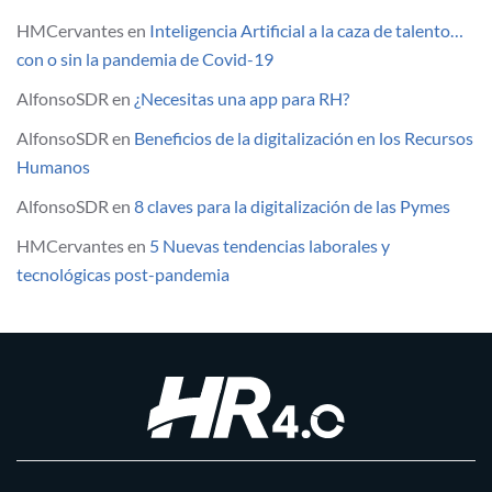
HMCervantes
en
Inteligencia Artificial a la caza de talento…
con o sin la pandemia de Covid-19
AlfonsoSDR
en
¿Necesitas una app para RH?
AlfonsoSDR
en
Beneficios de la digitalización en los Recursos
Humanos
AlfonsoSDR
en
8 claves para la digitalización de las Pymes
HMCervantes
en
5 Nuevas tendencias laborales y
tecnológicas post-pandemia