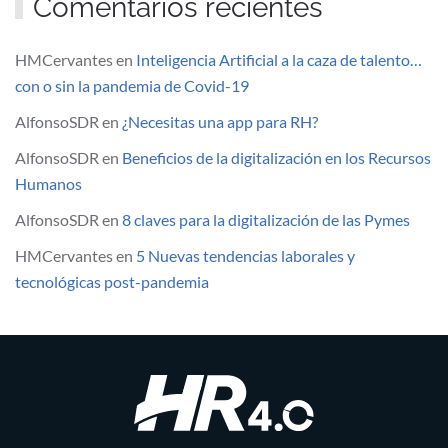
Comentarios recientes
HMCervantes
en
Inteligencia Artificial a la caza de talento…
con o sin la pandemia de Covid-19
AlfonsoSDR
en
¿Necesitas una app para RH?
AlfonsoSDR
en
Beneficios de la digitalización en los Recursos
Humanos
AlfonsoSDR
en
8 claves para la digitalización de las Pymes
HMCervantes
en
5 Nuevas tendencias laborales y
tecnológicas post-pandemia