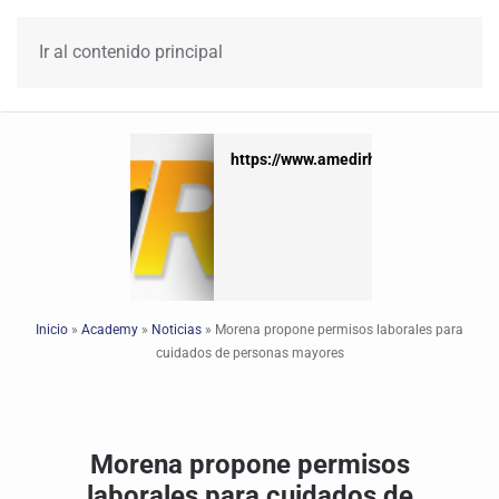
Ir al contenido principal
https://www.amedirh.com.mx
https://www.amedirh.com.mx
Inicio
»
Academy
»
Noticias
»
Morena propone permisos laborales para
cuidados de personas mayores
Morena propone permisos
laborales para cuidados de