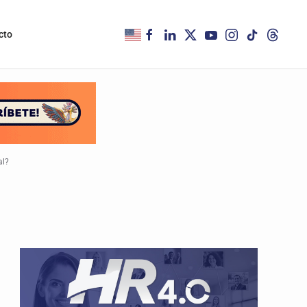
cto
al?