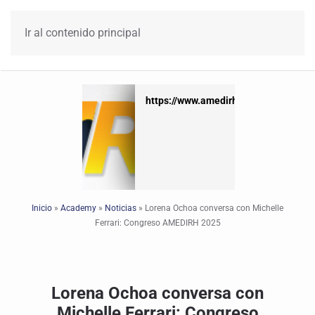
Ir al contenido principal
https://www.amedirh.com.mx
https://www.amedirh.com.mx
Inicio
»
Academy
»
Noticias
»
Lorena Ochoa conversa con Michelle
Ferrari: Congreso AMEDIRH 2025
Lorena Ochoa conversa con
Michelle Ferrari: Congreso