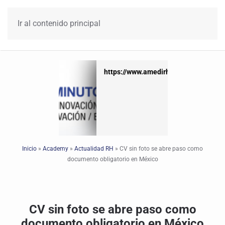
Ir al contenido principal
https://www.amedirh.com.mx
https://www.amedirh.com.mx
Inicio
»
Academy
»
Actualidad RH
»
CV sin foto se abre paso como
documento obligatorio en México
CV sin foto se abre paso como
documento obligatorio en México