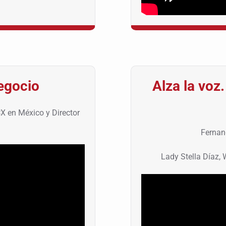
egocio
Alza la voz
CX en México y Director
Fernan
Lady Stella Díaz,