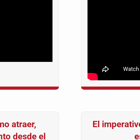
o atraer,
El imperativ
nto desde el
e