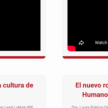
 cultura de
El nuevo r
Humanos
ntry Lead Lukkap MX
Dra. Laura Patricia 