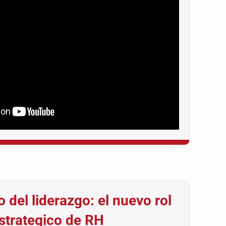
o del liderazgo: el nuevo rol
strategico de RH