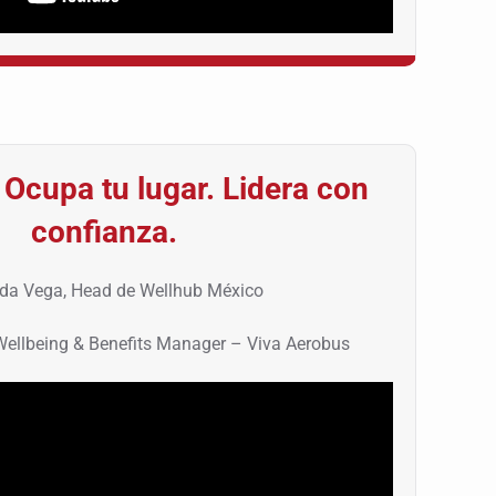
. Ocupa tu lugar. Lidera con
confianza.
da Vega, Head de Wellhub México
 Wellbeing & Benefits Manager – Viva Aerobus