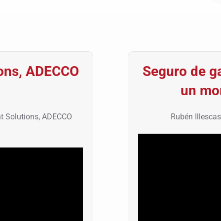
ions, ADECCO
Seguro de g
un mo
nt Solutions, ADECCO
Rubén Illescas