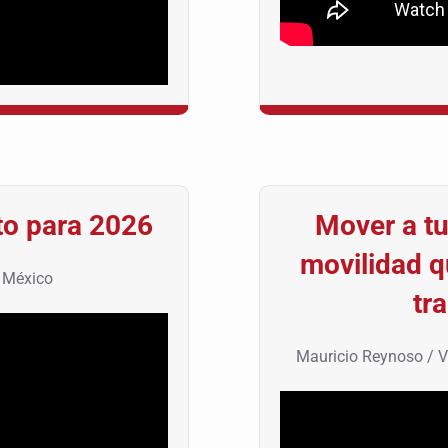
to para 2026
Mover a tu
movilidad q
d México
tr
Mauricio Reynoso / V