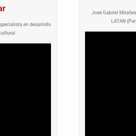
ar
José Gabriel Miralle
LATAN (Pan
pecialista en desarrollo
ultural