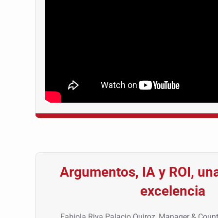
Argumentos, IA y ROI, una
excelencia
Fabiola Riva Palacio Quiroz, Manager & Cou