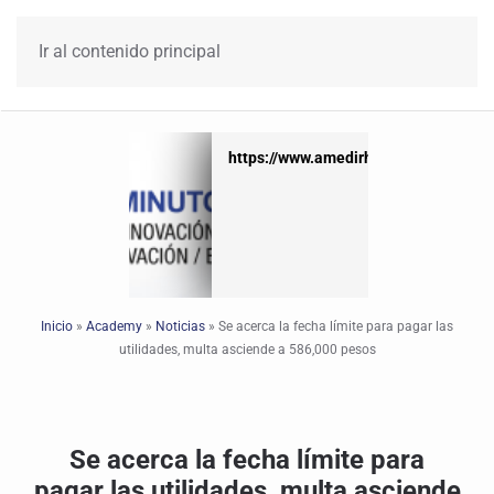
Ir al contenido principal
https://www.amedirh.com.mx
https://www.amedirh.com.mx
Inicio
»
Academy
»
Noticias
»
Se acerca la fecha límite para pagar las
utilidades, multa asciende a 586,000 pesos
Se acerca la fecha límite para
pagar las utilidades, multa asciende