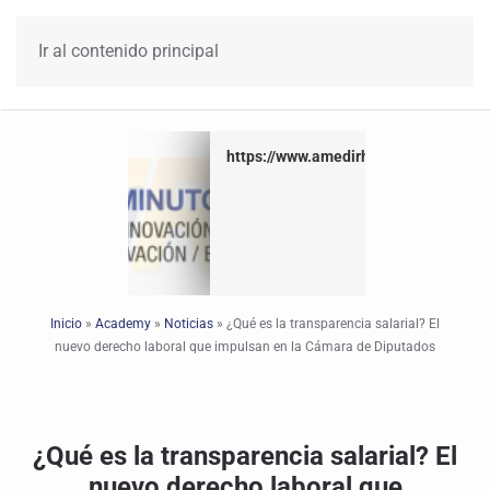
Ir al contenido principal
https://www.amedirh.com.mx
https://www.amedirh.com.mx
Inicio
»
Academy
»
Noticias
»
¿Qué es la transparencia salarial? El
nuevo derecho laboral que impulsan en la Cámara de Diputados
¿Qué es la transparencia salarial? El
nuevo derecho laboral que