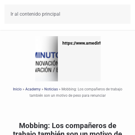
Ir al contenido principal
https://www.amedirh.com.mx
https://www.amedirh.com.mx
Inicio
»
Academy
»
Noticias
»
Mobbing: Los compañeros de trabajo
también son un motivo de peso para renunciar
Mobbing: Los compañeros de
trabajo también son un motivo de