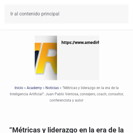
Ir al contenido principal
https://www.amedirh.com.mx
https://www.amedirh.com.mx
Inicio
»
Academy
»
Noticias
»
“Métricas y liderazgo en la era de la
Inteligencia Artificial”: Juan Pablo Ventosa, consejero, coach, consultor,
conferencista y autor
“Métricas y liderazgo en la era de la