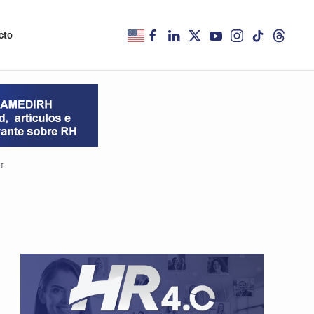
cto
t